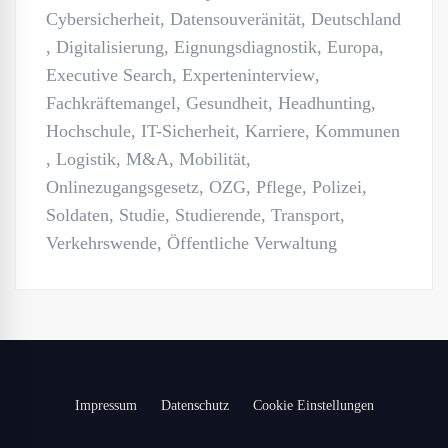
Cybersicherheit
,
Datensouveränität
,
Deutschland
,
Digitalisierung
,
Eignungsdiagnostik
,
Europa
,
Executive Search
,
Experteninterview
,
Fachkräftemangel
,
Gesundheit
,
Headhunting
,
Hochschule
,
IT-Sicherheit
,
Karriere
,
Kommunen
,
Logistik
,
M&A
,
Mobilität
,
Onlinezugangsgesetz
,
OZG
,
Pflege
,
Polizei
,
Soldaten
,
Studie
,
Studierende
,
Transport
,
Verkehrswende
,
Öffentliche Verwaltung
Impressum
Datenschutz
Cookie Einstellungen