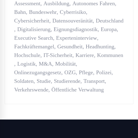
Assessment
,
Ausbildung
,
Autonomes Fahren
,
Bahn
,
Bundeswehr
,
Cyberrisiko
,
Cybersicherheit
,
Datensouveränität
,
Deutschland
,
Digitalisierung
,
Eignungsdiagnostik
,
Europa
,
Executive Search
,
Experteninterview
,
Fachkräftemangel
,
Gesundheit
,
Headhunting
,
Hochschule
,
IT-Sicherheit
,
Karriere
,
Kommunen
,
Logistik
,
M&A
,
Mobilität
,
Onlinezugangsgesetz
,
OZG
,
Pflege
,
Polizei
,
Soldaten
,
Studie
,
Studierende
,
Transport
,
Verkehrswende
,
Öffentliche Verwaltung