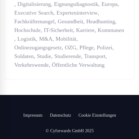
,
Digitalisierung
,
Eignungsdiagnostik
,
Europa
,
Executive Search
,
Experteninterview
,
Fachkräftemangel
,
Gesundheit
,
Headhunting
,
Hochschule
,
IT-Sicherheit
,
Karriere
,
Kommunen
,
Logistik
,
M&A
,
Mobilität
,
Onlinezugangsgesetz
,
OZG
,
Pflege
,
Polizei
,
Soldaten
,
Studie
,
Studierende
,
Transport
,
Verkehrswende
,
Öffentliche Verwaltung
Impressum
Datenschutz
Cookie Einstellungen
© Cyforwards GmbH 2025