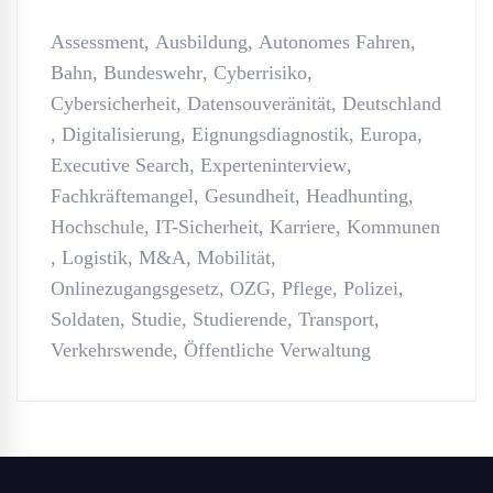
Assessment
,
Ausbildung
,
Autonomes Fahren
,
Bahn
,
Bundeswehr
,
Cyberrisiko
,
Cybersicherheit
,
Datensouveränität
,
Deutschland
,
Digitalisierung
,
Eignungsdiagnostik
,
Europa
,
Executive Search
,
Experteninterview
,
Fachkräftemangel
,
Gesundheit
,
Headhunting
,
Hochschule
,
IT-Sicherheit
,
Karriere
,
Kommunen
,
Logistik
,
M&A
,
Mobilität
,
Onlinezugangsgesetz
,
OZG
,
Pflege
,
Polizei
,
Soldaten
,
Studie
,
Studierende
,
Transport
,
Verkehrswende
,
Öffentliche Verwaltung