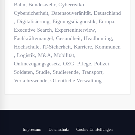
Bahn
,
Bundeswehr
,
Cyberrisiko
,
Cybersicherheit
,
Datensouveränität
,
Deutschland
,
Digitalisierung
,
Eignungsdiagnostik
,
Europa
,
Executive Search
,
Experteninterview
,
Fachkräftemangel
,
Gesundheit
,
Headhunting
,
Hochschule
,
IT-Sicherheit
,
Karriere
,
Kommunen
,
Logistik
,
M&A
,
Mobilität
,
Onlinezugangsgesetz
,
OZG
,
Pflege
,
Polizei
,
Soldaten
,
Studie
,
Studierende
,
Transport
,
Verkehrswende
,
Öffentliche Verwaltung
Impressum
Datenschutz
Cookie Einstellungen