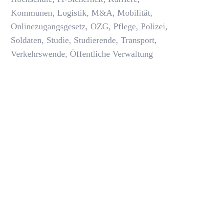
Kommunen
,
Logistik
,
M&A
,
Mobilität
,
Onlinezugangsgesetz
,
OZG
,
Pflege
,
Polizei
,
Soldaten
,
Studie
,
Studierende
,
Transport
,
Verkehrswende
,
Öffentliche Verwaltung
,
,
HEALTHCARE
PUBLIC SECTOR & GOVERNMENT
TRA
Was war 2023 wichtig für unsere Les
anuar 03, 2024