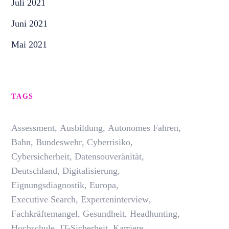
Juli 2021
Juni 2021
Mai 2021
,
,
HEALTHCARE
PUBLIC SECTOR & GOVERNMENT
TRA
Was war 2023 wichtig für unsere Les
anuar 03, 2024
TAGS
Assessment
,
Ausbildung
,
Autonomes Fahren
,
Bahn
,
Bundeswehr
,
Cyberrisiko
,
Cybersicherheit
,
Datensouveränität
,
Deutschland
,
Digitalisierung
,
Eignungsdiagnostik
,
Europa
,
Executive Search
,
Experteninterview
,
Fachkräftemangel
,
Gesundheit
,
Headhunting
,
Hochschule
,
IT-Sicherheit
,
Karriere
,