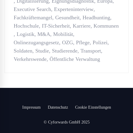
,
Digitalisierung
,
Eignungsdiagnostik
,
Europa
,
Executive Search
,
Experteninterview
,
Fachkräftemangel
,
Gesundheit
,
Headhunting
,
Hochschule
,
IT-Sicherheit
,
Karriere
,
Kommunen
,
Logistik
,
M&A
,
Mobilität
,
Onlinezugangsgesetz
,
OZG
,
Pflege
,
Polizei
,
Soldaten
,
Studie
,
Studierende
,
Transport
,
Verkehrswende
,
Öffentliche Verwaltung
Impressum
Datenschutz
Cookie Einstellungen
© Cyforwards GmbH 2025